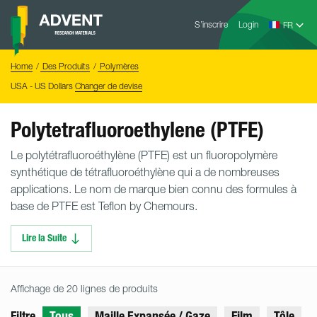
Skip
Advent
to
S’inscrire
Login
Research
Materials
content
Home
You
Home
Des Produits
Polymères
are
here:
USA - US Dollars
Changer de devise
Polytetrafluoroethylene (PTFE)
Le polytétrafluoroéthylène (PTFE) est un fluoropolymère
synthétique de tétrafluoroéthylène qui a de nombreuses
applications. Le nom de marque bien connu des formules à
base de PTFE est Teflon by Chemours.
Lire la Suite
Affichage de 20 lignes de produits
Filtre
Tous
Maille Expansée / Gaze
Film
Tôle