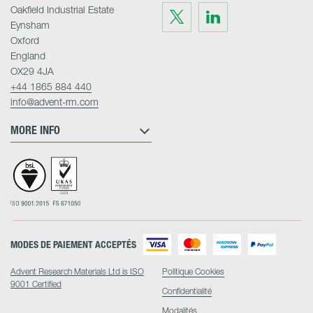
Oakfield Industrial Estate
Visit
Visit
us
us
Eynsham
on
on
Twitter
LinkedIn
Oxford
England
OX29 4JA
+44 1865 884 440
info@advent-rm.com
MORE INFO
MODES DE PAIEMENT ACCEPTÉS
Advent Research Materials Ltd is ISO
Politique Cookies
9001 Certified
Confidentialité
Modalités