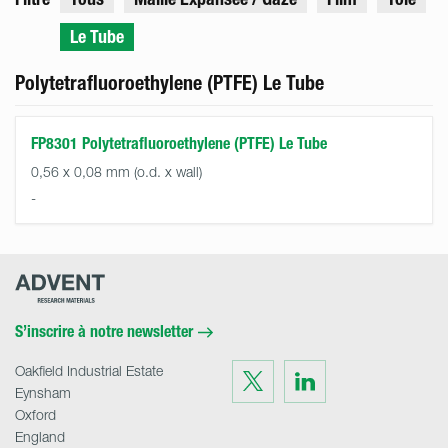
Le Tube
Polytetrafluoroethylene (PTFE) Le Tube
FP8301 Polytetrafluoroethylene (PTFE) Le Tube
0,56 x 0,08 mm (o.d. x wall)
-
Advent
Research
Materials
Home
S’inscrire à notre newsletter
Oakfield Industrial Estate
Visit
Visit
us
us
Eynsham
on
on
Twitter
LinkedIn
Oxford
England