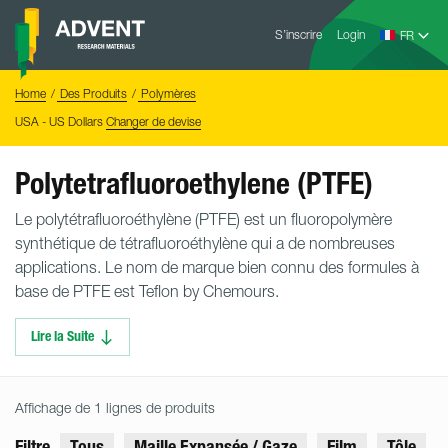
Skip
Advent
to
S’inscrire
Login
Research
Materials
content
Home
You
Home
Des Produits
Polymères
are
here:
USA - US Dollars
Changer de devise
Polytetrafluoroethylene (PTFE)
Le polytétrafluoroéthylène (PTFE) est un fluoropolymère
synthétique de tétrafluoroéthylène qui a de nombreuses
applications. Le nom de marque bien connu des formules à
base de PTFE est Teflon by Chemours.
Lire la Suite
Affichage de 1 lignes de produits
Filtre
Tous
Maille Expansée / Gaze
Film
Tôle