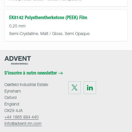
EK8142 Polyetheretherketone (PEEK) Film
0.25 mm
Semi-Crystalline. Matt / Gloss. Semi Opaque.
Advent
Research
Materials
Home
S’inscrire à notre newsletter
Oakfield Industrial Estate
Visit
Visit
us
us
Eynsham
on
on
Twitter
LinkedIn
Oxford
England
OX29 4JA
+44 1865 884 440
info@advent-rm.com