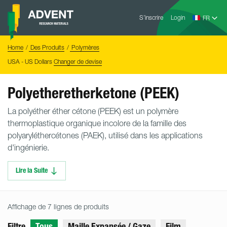
Skip
Advent
to
S’inscrire
Login
Research
Materials
content
Home
You
Home
Des Produits
Polymères
are
here:
USA - US Dollars
Changer de devise
Polyetheretherketone (PEEK)
La polyéther éther cétone (PEEK) est un polymère
thermoplastique organique incolore de la famille des
polyaryléthercétones (PAEK), utilisé dans les applications
d'ingénierie.
Lire la Suite
Affichage de 7 lignes de produits
Filtre
Tous
Maille Expansée / Gaze
Film