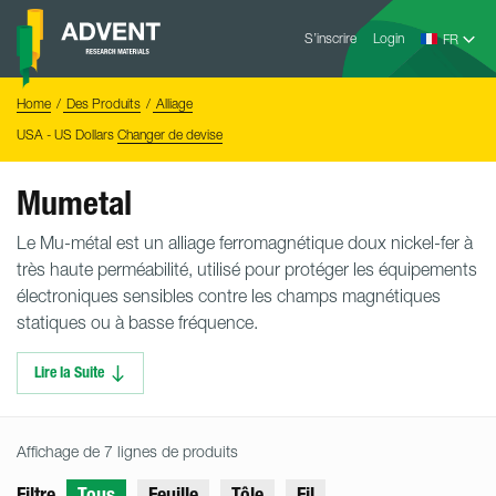
Skip
Advent
to
S’inscrire
Login
Research
Materials
content
Home
You
Home
Des Produits
Alliage
are
here:
USA - US Dollars
Changer de devise
Mumetal
Le Mu-métal est un alliage ferromagnétique doux nickel-fer à
très haute perméabilité, utilisé pour protéger les équipements
électroniques sensibles contre les champs magnétiques
statiques ou à basse fréquence.
Lire la Suite
Affichage de 7 lignes de produits
Filtre
Tous
Feuille
Tôle
Fil