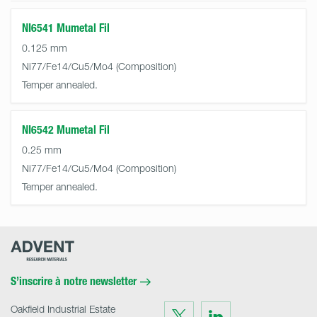
NI6541 Mumetal Fil
0.125 mm
Ni77/Fe14/Cu5/Mo4
Temper annealed.
NI6542 Mumetal Fil
0.25 mm
Ni77/Fe14/Cu5/Mo4
Temper annealed.
Advent
Research
Materials
Home
S’inscrire à notre newsletter
Oakfield Industrial Estate
Visit
Visit