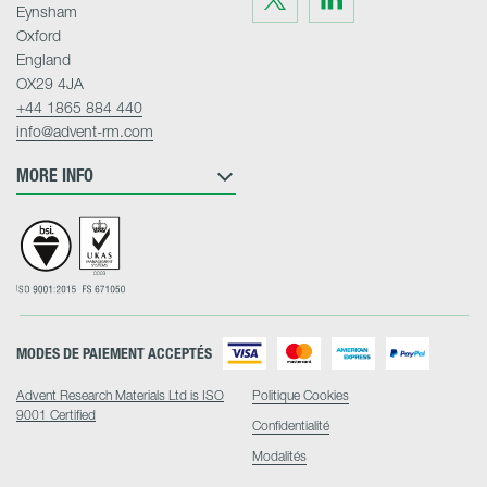
us
us
Eynsham
on
on
Twitter
LinkedIn
Oxford
England
OX29 4JA
+44 1865 884 440
info@advent-rm.com
MORE INFO
MODES DE PAIEMENT ACCEPTÉS
Advent Research Materials Ltd is ISO
Politique Cookies
9001 Certified
Confidentialité
Modalités