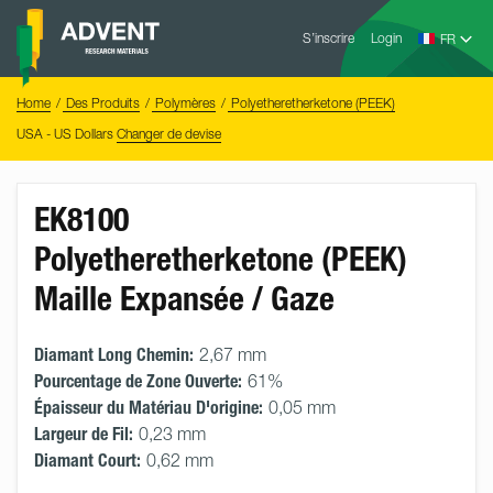
Skip
Advent
to
S’inscrire
Login
Research
Materials
content
Home
You
Home
Des Produits
Polymères
Polyetheretherketone (PEEK)
are
here:
USA - US Dollars
Changer de devise
EK8100
Polyetheretherketone (PEEK)
Maille Expansée / Gaze
Diamant Long Chemin:
2,67 mm
Pourcentage de Zone Ouverte:
61%
Épaisseur du Matériau D'origine:
0,05 mm
Largeur de Fil:
0,23 mm
Diamant Court:
0,62 mm