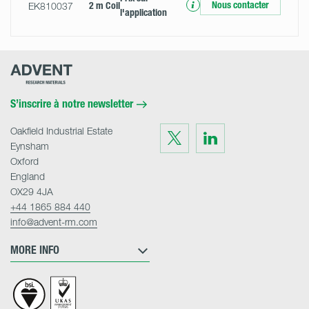
Nous contacter
EK810037
2 m Coil
l'application
Advent
Research
Materials
Home
S’inscrire à notre newsletter
Oakfield Industrial Estate
Visit
Visit
us
us
Eynsham
on
on
Twitter
LinkedIn
Oxford
England
OX29 4JA
+44 1865 884 440
info@advent-rm.com
MORE INFO