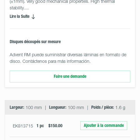
(±1mm). Very good mechanical properties. High thermal 
stability.... 
Lire la Suite
Disques découpés sur mesure
Advent RM puede suministrar diversas láminas en formato de
disco. Contáctenos para más información.
Faire une demande
Select
Size
&
Quantity
Largeur:
100 mm
Longueur:
100 mm
Poids / pièce:
1.6 g
Ajouter à la commande
EK813715
1 pc
$150.00