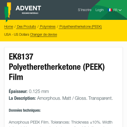
Skip
Advent
to
S’inscrire
Login
Research
Materials
content
Home
You
Home
Des Produits
Polymères
Polyetheretherketone (PEEK)
are
here:
USA - US Dollars
Changer de devise
EK8137
Polyetheretherketone (PEEK)
Film
Épaisseur:
0.125 mm
La Description:
Amorphous. Matt / Gloss. Transparent.
Données techniques:
Amorphous PEEK Film. Tolerances: Thickness ±10%. Width 