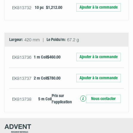
Ajouter à la commande
EK813732
10 pc
$1,212.00
Largeur:
420 mm
Le Poids/m:
67.2 g
Ajouter à la commande
EK813736
1 m Coil
$460.00
Ajouter à la commande
EK813737
2 m Coil
$780.00
Prix ​​sur
Nous contacter
EK813738
5 m Coil
l'application
Advent
Research
Materials