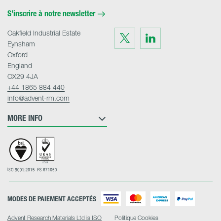
Home
S’inscrire à notre newsletter
Oakfield Industrial Estate
Visit
Visit
us
us
Eynsham
on
on
Twitter
LinkedIn
Oxford
England
OX29 4JA
+44 1865 884 440
info@advent-rm.com
MORE INFO
MODES DE PAIEMENT ACCEPTÉS
Advent Research Materials Ltd is ISO
Politique Cookies