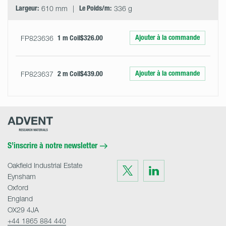
Largeur:
610 mm
Le Poids/m:
336 g
Ajouter à la commande
FP823636
1 m Coil
$326.00
Ajouter à la commande
FP823637
2 m Coil
$439.00
Advent
Research
Materials
Home
S’inscrire à notre newsletter
Oakfield Industrial Estate
Visit
Visit
us
us
Eynsham
on
on
Twitter
LinkedIn
Oxford
England
OX29 4JA
+44 1865 884 440