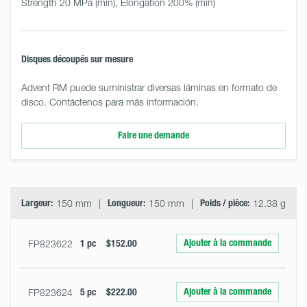
Strength 20 MPa (min), Elongation 200% (min)
Disques découpés sur mesure
Advent RM puede suministrar diversas láminas en formato de
disco. Contáctenos para más información.
Faire une demande
Select
Size
&
Quantity
Largeur:
150 mm
Longueur:
150 mm
Poids / pièce:
12.38 g
Ajouter à la commande
FP823622
1 pc
$152.00
Ajouter à la commande
FP823624
5 pc
$222.00