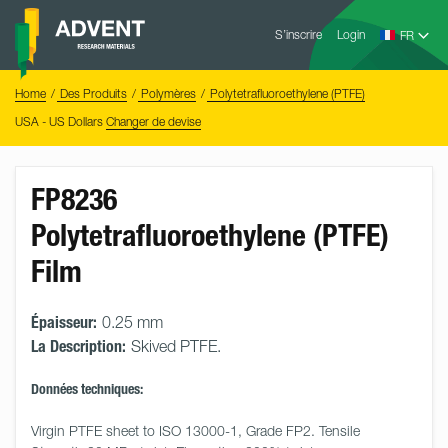
Skip
Advent
to
S’inscrire
Login
Research
Materials
content
Home
You
Home
Des Produits
Polymères
Polytetrafluoroethylene (PTFE)
are
here:
USA - US Dollars
Changer de devise
FP8236
Polytetrafluoroethylene (PTFE)
Film
Épaisseur:
0.25 mm
La Description:
Skived PTFE.
Données techniques:
Virgin PTFE sheet to ISO 13000-1, Grade FP2. Tensile 