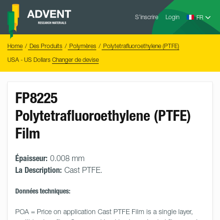
Skip
Advent
to
S’inscrire
Login
Research
Materials
content
Home
You
Home
Des Produits
Polymères
Polytetrafluoroethylene (PTFE)
are
here:
USA - US Dollars
Changer de devise
FP8225
Polytetrafluoroethylene (PTFE)
Film
Épaisseur:
0.008 mm
La Description:
Cast PTFE.
Données techniques:
POA = Price on application Cast PTFE Film is a single layer, 