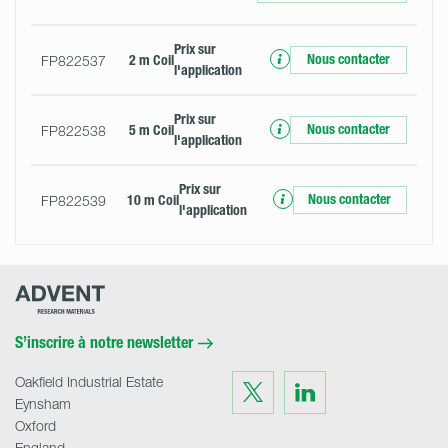
Prix ​​sur
Nous contacter
FP822537
2 m Coil
l'application
Prix ​​sur
Nous contacter
FP822538
5 m Coil
l'application
Prix ​​sur
Nous contacter
FP822539
10 m Coil
l'application
Advent
Research
Materials
Home
S’inscrire à notre newsletter
Oakfield Industrial Estate
Visit
Visit
us
us
Eynsham
on
on
Twitter
LinkedIn
Oxford
England