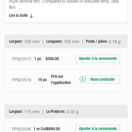
multi-laminar film. Compared to skived or extruded films, cast 
film
Lire la Suite
Select
Size
&
Quantity
Largeur:
100 mm
Longueur:
100 mm
Poids / pièce:
0.18 g
Ajouter à la commande
FP822515
1 pc
$356.00
Prix ​​sur
Nous contacter
FP822518
10 pc
l'application
Largeur:
115 mm
Le Poids/m:
2.02 g
Ajouter à la commande
FP822536
1 m Coil
$984.00