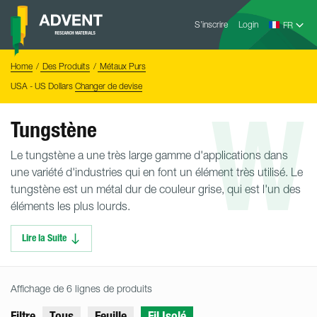
Skip
Advent
to
S’inscrire
Login
Research
Materials
content
Home
You
Home
Des Produits
Métaux Purs
are
here:
USA - US Dollars
Changer de devise
W
Tungstène
Le tungstène a une très large gamme d'applications dans
une variété d'industries qui en font un élément très utilisé. Le
tungstène est un métal dur de couleur grise, qui est l'un des
éléments les plus lourds.
Lire la Suite
Affichage de 6 lignes de produits
Filtre
Tous
Feuille
Fil Isolé