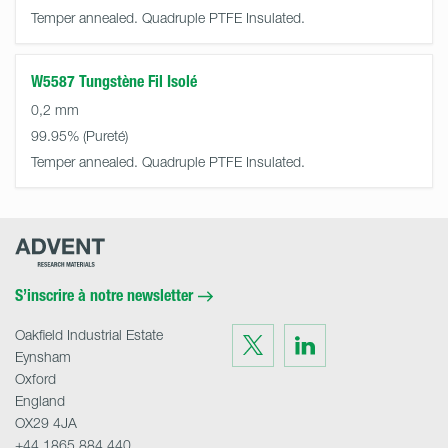
Temper annealed. Quadruple PTFE Insulated.
W5587 Tungstène Fil Isolé
0,2 mm
99.95%
Temper annealed. Quadruple PTFE Insulated.
Advent
Research
Materials
Home
S’inscrire à notre newsletter
Oakfield Industrial Estate
Visit
Visit
us
us
Eynsham
on
on
Twitter
LinkedIn
Oxford
England
OX29 4JA
+44 1865 884 440