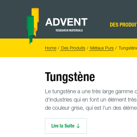
Skip
to
content
Advent
Research
DES PRODUI
Materials
Home
You
Home
Des Produits
Métaux Purs
Tungstèn
are
here:
Tungstène
Le tungstène a une très large gamme d'
d'industries qui en font un élément très
de couleur grise, qui est l'un des éléme
Lire la Suite