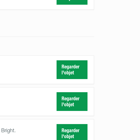
Regarder
l'objet
Regarder
l'objet
 Bright.
Regarder
l'objet