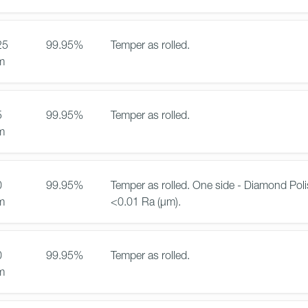
25
99.95%
Temper as rolled.
m
5
99.95%
Temper as rolled.
m
0
99.95%
Temper as rolled. One side - Diamond Poli
m
<0.01 Ra (µm).
0
99.95%
Temper as rolled.
m