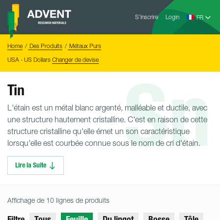
Skip
Advent
to
S’inscrire
Login
Research
Materials
content
Home
You
Home
Des Produits
Métaux Purs
are
here:
USA - US Dollars
Changer de devise
Sn
Tin
L'étain est un métal blanc argenté, malléable et ductile, avec
une structure hautement cristalline. C'est en raison de cette
structure cristalline qu'elle émet un son caractéristique
lorsqu'elle est courbée connue sous le nom de cri d'étain.
Lire la Suite
Affichage de 10 lignes de produits
Filtre
Tous
Feuille
Du lingot
Bosse
Tôle