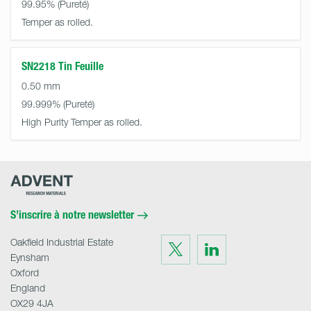
99.95%
Temper as rolled.
SN2218 Tin Feuille
0.50 mm
99.999%
High Purity Temper as rolled.
Advent
Research
Materials
Home
S’inscrire à notre newsletter
Oakfield Industrial Estate
Visit
Visit
us
us
Eynsham
on
on
Twitter
LinkedIn
Oxford
England
OX29 4JA