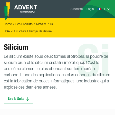
Skip
Advent
to
S’inscrire
Login
Research
Materials
content
Home
You
Home
Des Produits
Métaux Purs
are
here:
USA - US Dollars
Changer de devise
Si
Silicium
Le silicium existe sous deux formes allotropes, la poudre de
silicium brun et le silicium cristallin (métallique). C'est le
deuxième élément le plus abondant sur terre après le
carbone. L'une des applications les plus connues du silicium
est la fabrication de puces informatiques, une industrie qui a
explosé ces dernières années.
Lire la Suite