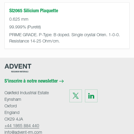
SI2065 Silicium Plaquette
0.625 mm
99.999%
PRIME GRADE. P-Type: B doped. Single crystal Orien. 1-0-0.
Resistance 14-25 Ohm/cm.
Advent
Research
Materials
Home
S’inscrire à notre newsletter
Oakfield Industrial Estate
Visit
Visit
us
us
Eynsham
on
on
Twitter
LinkedIn
Oxford
England
OX29 4JA
+44 1865 884 440
info@advent-rm.com