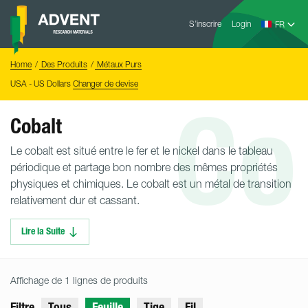
Skip
Advent
to
S’inscrire
Login
Research
Materials
content
Home
You
Home
Des Produits
Métaux Purs
are
here:
USA - US Dollars
Changer de devise
Co
Cobalt
Le cobalt est situé entre le fer et le nickel dans le tableau
périodique et partage bon nombre des mêmes propriétés
physiques et chimiques. Le cobalt est un métal de transition
relativement dur et cassant.
Lire la Suite
Affichage de 1 lignes de produits
Filtre
Tous
Feuille
Tige
Fil