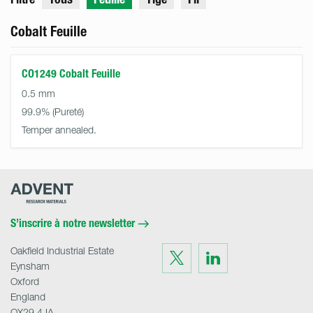
Cobalt Feuille
CO1249 Cobalt Feuille
0.5 mm
99.9%
Temper annealed.
Advent
Research
Materials
Home
S’inscrire à notre newsletter
Oakfield Industrial Estate
Visit
Visit
us
us
Eynsham
on
on
Twitter
LinkedIn
Oxford
England
OX29 4JA