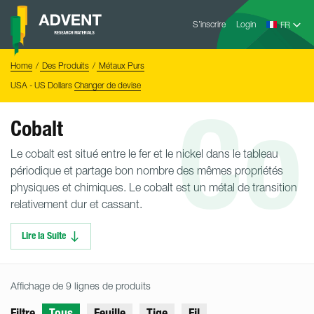
Skip
Advent
to
S’inscrire
Login
Research
Materials
content
Home
You
Home
Des Produits
Métaux Purs
are
here:
USA - US Dollars
Changer de devise
Co
Cobalt
Le cobalt est situé entre le fer et le nickel dans le tableau
périodique et partage bon nombre des mêmes propriétés
physiques et chimiques. Le cobalt est un métal de transition
relativement dur et cassant.
Lire la Suite
Affichage de 9 lignes de produits
Filtre
Tous
Feuille
Tige
Fil