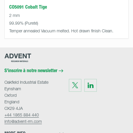
CO5091 Cobalt Tige
2 mm
99.99%
Temper annealed Vacuum melted. Hot drawn finish Clean.
Advent
Research
Materials
Home
S’inscrire à notre newsletter
Oakfield Industrial Estate
Visit
Visit
us
us
Eynsham
on
on
Twitter
LinkedIn
Oxford
England
OX29 4JA
+44 1865 884 440
info@advent-rm.com