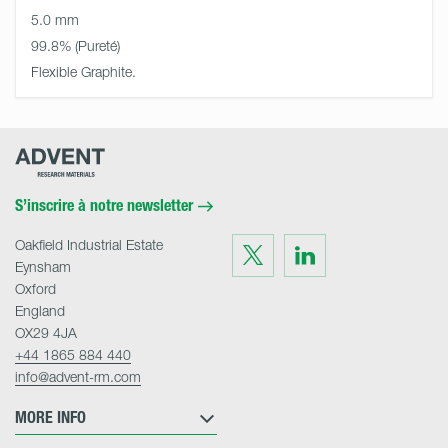
5.0 mm
99.8%
Flexible Graphite.
Advent
Research
Materials
Home
S’inscrire à notre newsletter
Oakfield Industrial Estate
Visit
Visit
us
us
Eynsham
on
on
Twitter
LinkedIn
Oxford
England
OX29 4JA
+44 1865 884 440
info@advent-rm.com
MORE INFO