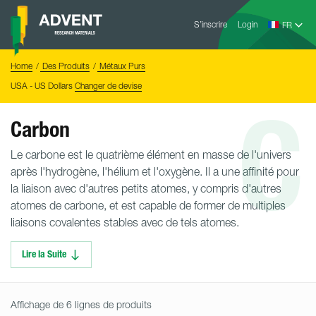
Skip
Advent
to
S’inscrire
Login
Research
Materials
content
Home
You
Home
Des Produits
Métaux Purs
are
here:
USA - US Dollars
Changer de devise
C
Carbon
Le carbone est le quatrième élément en masse de l'univers
après l'hydrogène, l'hélium et l'oxygène. Il a une affinité pour
la liaison avec d'autres petits atomes, y compris d'autres
atomes de carbone, et est capable de former de multiples
liaisons covalentes stables avec de tels atomes.
Lire la Suite
Affichage de 6 lignes de produits