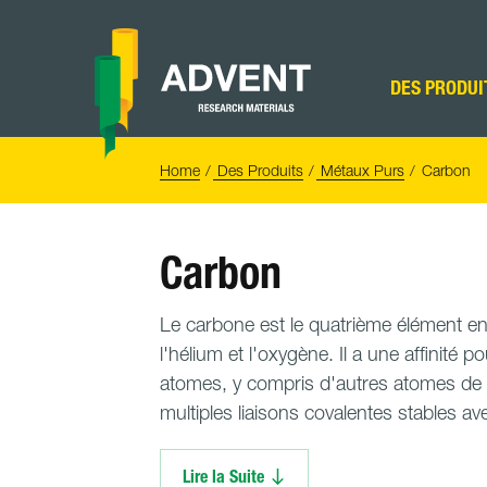
Skip
to
content
Advent
Research
DES PRODUI
Materials
Home
You
Home
Des Produits
Métaux Purs
Carbon
are
here:
Carbon
Le carbone est le quatrième élément en
l'hélium et l'oxygène. Il a une affinité po
atomes, y compris d'autres atomes de 
multiples liaisons covalentes stables av
Lire la Suite