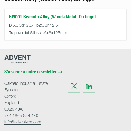
BI9001 Bismuth Alloy (Woods Metal) Du lingot
Bi50/Cd12.5/Pb25/Sn12.5
Trapezoidal Sticks ~6x8x125mm.
Advent
Research
Materials
Home
S’inscrire à notre newsletter
Oakfield Industrial Estate
Visit
Visit
us
us
Eynsham
on
on
Twitter
LinkedIn
Oxford
England
OX29 4JA
+44 1865 884 440
info@advent-rm.com