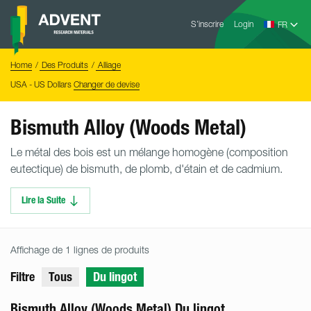
Skip
Advent
to
S’inscrire
Login
Research
Materials
content
Home
You
Home
Des Produits
Alliage
are
here:
USA - US Dollars
Changer de devise
Bismuth Alloy (Woods Metal)
Le métal des bois est un mélange homogène (composition
eutectique) de bismuth, de plomb, d'étain et de cadmium.
Lire la Suite
Affichage de 1 lignes de produits
Filtre
Tous
Du lingot
Bismuth Alloy (Woods Metal) Du lingot