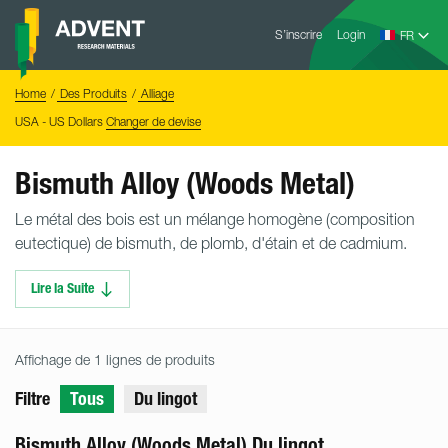
Skip
Advent
to
S’inscrire
Login
Research
Materials
content
Home
You
Home
Des Produits
Alliage
are
here:
USA - US Dollars
Changer de devise
Bismuth Alloy (Woods Metal)
Le métal des bois est un mélange homogène (composition
eutectique) de bismuth, de plomb, d'étain et de cadmium.
Lire la Suite
Affichage de 1 lignes de produits
Filtre
Tous
Du lingot
Bismuth Alloy (Woods Metal) Du lingot