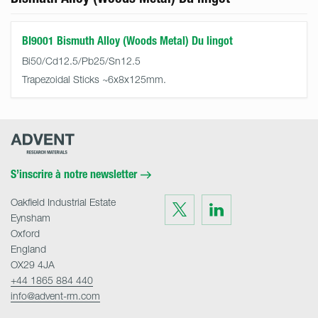
BI9001 Bismuth Alloy (Woods Metal) Du lingot
Bi50/Cd12.5/Pb25/Sn12.5
Trapezoidal Sticks ~6x8x125mm.
Advent
Research
Materials
Home
S’inscrire à notre newsletter
Oakfield Industrial Estate
Visit
Visit
us
us
Eynsham
on
on
Twitter
LinkedIn
Oxford
England
OX29 4JA
+44 1865 884 440
info@advent-rm.com