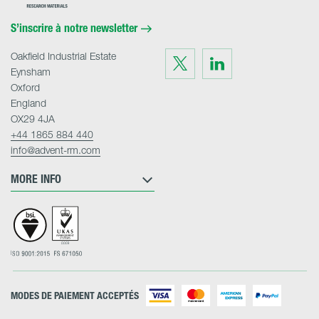
Materials
Home
S’inscrire à notre newsletter
Oakfield Industrial Estate
Visit
Visit
us
us
Eynsham
on
on
Twitter
LinkedIn
Oxford
England
OX29 4JA
+44 1865 884 440
info@advent-rm.com
MORE INFO
MODES DE PAIEMENT ACCEPTÉS