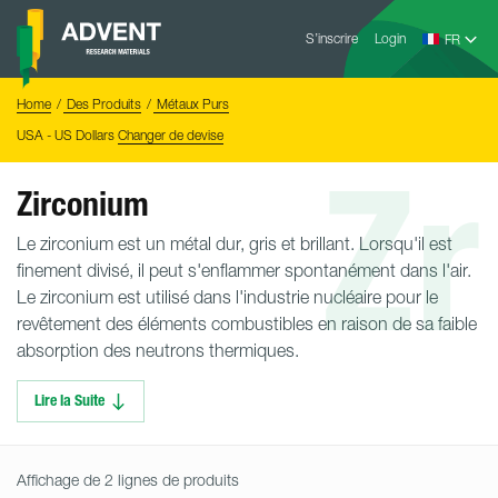
Skip
Advent
to
S’inscrire
Login
Research
Materials
content
Home
You
Home
Des Produits
Métaux Purs
are
here:
USA - US Dollars
Changer de devise
Zr
Zirconium
Le zirconium est un métal dur, gris et brillant. Lorsqu'il est
finement divisé, il peut s'enflammer spontanément dans l'air.
Le zirconium est utilisé dans l'industrie nucléaire pour le
revêtement des éléments combustibles en raison de sa faible
absorption des neutrons thermiques.
Lire la Suite
Affichage de 2 lignes de produits