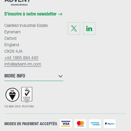
Research
Materials
Home
S’inscrire à notre newsletter
Oakfield Industrial Estate
Visit
Visit
us
us
Eynsham
on
on
Twitter
LinkedIn
Oxford
England
OX29 4JA
+44 1865 884 440
info@advent-rm.com
MORE INFO
MODES DE PAIEMENT ACCEPTÉS