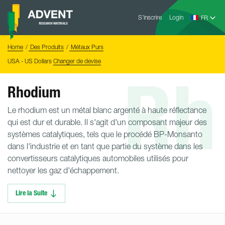
Skip
Advent
to
S’inscrire
Login
Research
Materials
content
Home
You
Home
Des Produits
Métaux Purs
are
here:
USA - US Dollars
Changer de devise
Rh
Rhodium
Le rhodium est un métal blanc argenté à haute réflectance
qui est dur et durable. Il s'agit d'un composant majeur des
systèmes catalytiques, tels que le procédé BP-Monsanto
dans l'industrie et en tant que partie du système dans les
convertisseurs catalytiques automobiles utilisés pour
nettoyer les gaz d'échappement.
Lire la Suite