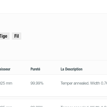
Tige
Fil
aisseur
Pureté
La Description
025 mm
99.99%
Temper annealed. Width 0.