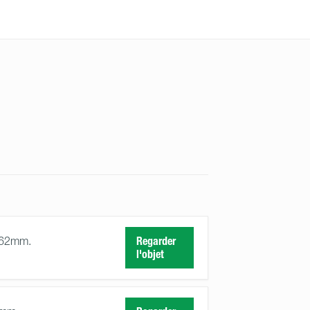
762mm.
Regarder
l'objet