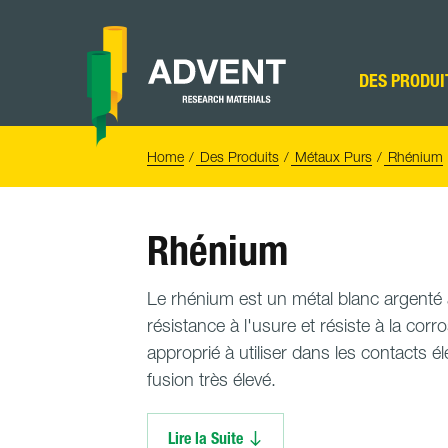
Skip
to
content
Advent
Research
DES PRODUI
Materials
Home
You
Home
Des Produits
Métaux Purs
Rhénium
are
here:
Rhénium
Le rhénium est un métal blanc argenté 
résistance à l'usure et résiste à la corr
approprié à utiliser dans les contacts é
fusion très élevé.
Lire la Suite