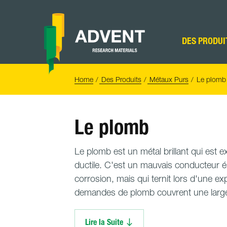
Skip
to
content
Advent
Research
DES PRODUI
Materials
Home
You
Home
Des Produits
Métaux Purs
Le plomb
are
here:
Le plomb
Le plomb est un métal brillant qui est 
ductile. C'est un mauvais conducteur éle
corrosion, mais qui ternit lors d'une exp
demandes de plomb couvrent une large
Lire la Suite