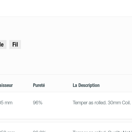
le
Fil
aisseur
Pureté
La Description
05 mm
96%
Temper as rolled. 30mm Coil.