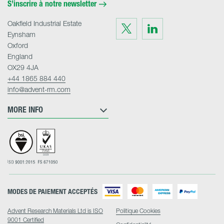
S’inscrire à notre newsletter
Oakfield Industrial Estate
Visit
Visit
us
us
Eynsham
on
on
Twitter
LinkedIn
Oxford
England
OX29 4JA
+44 1865 884 440
info@advent-rm.com
MORE INFO
MODES DE PAIEMENT ACCEPTÉS
Advent Research Materials Ltd is ISO
Politique Cookies
9001 Certified