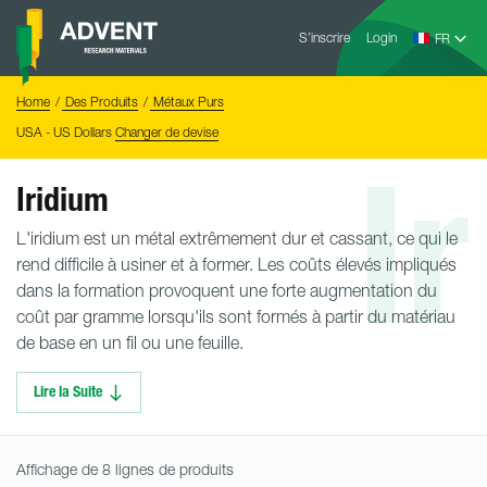
Skip
Advent
to
S’inscrire
Login
Research
Materials
content
Home
You
Home
Des Produits
Métaux Purs
are
here:
USA - US Dollars
Changer de devise
Ir
Iridium
L'iridium est un métal extrêmement dur et cassant, ce qui le
rend difficile à usiner et à former. Les coûts élevés impliqués
dans la formation provoquent une forte augmentation du
coût par gramme lorsqu'ils sont formés à partir du matériau
de base en un fil ou une feuille.
Lire la Suite
Affichage de 8 lignes de produits