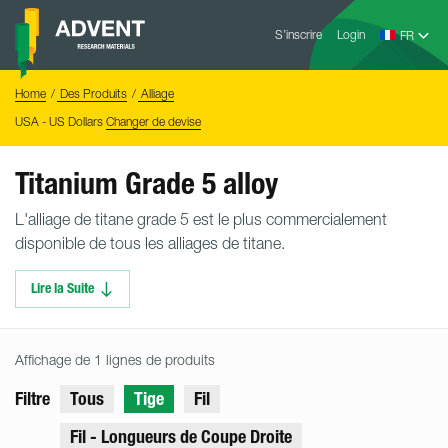
Skip
Advent
to
S’inscrire
Login
Research
Materials
content
Home
You
Home
Des Produits
Alliage
are
here:
USA - US Dollars
Changer de devise
Titanium Grade 5 alloy
L'alliage de titane grade 5 est le plus commercialement
disponible de tous les alliages de titane.
Lire la Suite
Affichage de 1 lignes de produits
Filtre
Tous
Tige
Fil
Fil - Longueurs de Coupe Droite