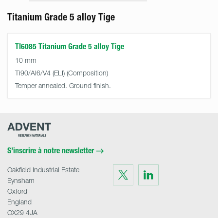
Titanium Grade 5 alloy Tige
TI6085 Titanium Grade 5 alloy Tige
10 mm
Ti90/Al6/V4 (ELI)
Temper annealed. Ground finish.
Advent
Research
Materials
Home
S’inscrire à notre newsletter
Oakfield Industrial Estate
Visit
Visit
us
us
Eynsham
on
on
Twitter
LinkedIn
Oxford
England
OX29 4JA