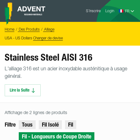
Skip
Advent
to
S’inscrire
Login
Research
Materials
content
Home
You
Home
Des Produits
Alliage
are
here:
USA - US Dollars
Changer de devise
Stainless Steel AISI 316
L'alliage 316 est un acier inoxydable austénitique à usage
général.
Lire la Suite
Affichage de 2 lignes de produits
Filtre
Tous
Fil Isolé
Fil
Fil - Longueurs de Coupe Droite