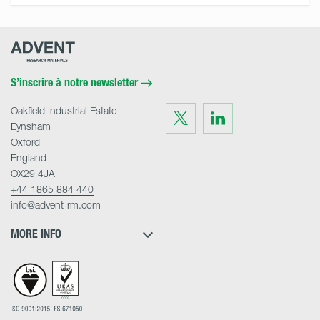
Advent
Research
Materials
Home
S’inscrire à notre newsletter
Oakfield Industrial Estate
Visit
Visit
us
us
Eynsham
on
on
Twitter
LinkedIn
Oxford
England
OX29 4JA
+44 1865 884 440
info@advent-rm.com
MORE INFO