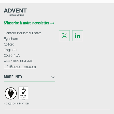
Advent
Research
Materials
Home
S’inscrire à notre newsletter
Oakfield Industrial Estate
Visit
Visit
us
us
Eynsham
on
on
Twitter
LinkedIn
Oxford
England
OX29 4JA
+44 1865 884 440
info@advent-rm.com
MORE INFO