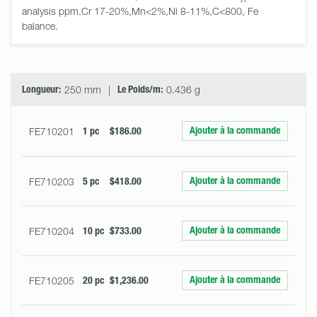
analysis ppm.Cr 17-20%,Mn<2%,Ni 8-11%,C<800, Fe 
balance.
Select
Size
&
Quantity
Longueur:
250 mm
Le Poids/m:
0.436 g
Ajouter à la commande
FE710201
1 pc
$186.00
Ajouter à la commande
FE710203
5 pc
$418.00
Ajouter à la commande
FE710204
10 pc
$733.00
Ajouter à la commande
FE710205
20 pc
$1,236.00