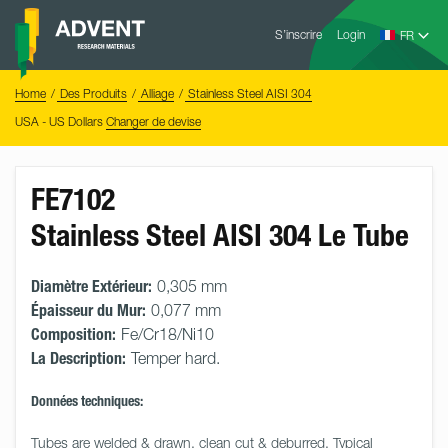
Skip
Advent
to
S’inscrire
Login
Research
Materials
content
Home
You
Home
Des Produits
Alliage
Stainless Steel AISI 304
are
here:
USA - US Dollars
Changer de devise
FE7102
Stainless Steel AISI 304 Le Tube
Diamètre Extérieur:
0,305 mm
Épaisseur du Mur:
0,077 mm
Composition:
Fe/Cr18/Ni10
La Description:
Temper hard.
Données techniques:
Tubes are welded & drawn, clean cut & deburred. Typical 