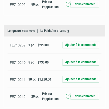
Prix ​​sur
Nous contacter
FE710206
50 pc
l'application
Longueur:
500 mm
Le Poids/m:
0.436 g
Ajouter à la commande
FE710208
1 pc
$229.00
Ajouter à la commande
FE710210
5 pc
$733.00
Ajouter à la commande
FE710211
10 pc
$1,236.00
Prix ​​sur
Nous contacter
FE710212
20 pc
l'application