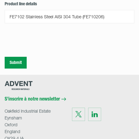
Product line details
Submit
Advent
Research
Materials
Home
S’inscrire à notre newsletter
Oakfield Industrial Estate
Visit
Visit
us
us
Eynsham
on
on
Twitter
LinkedIn
Oxford
England
OX29 4JA