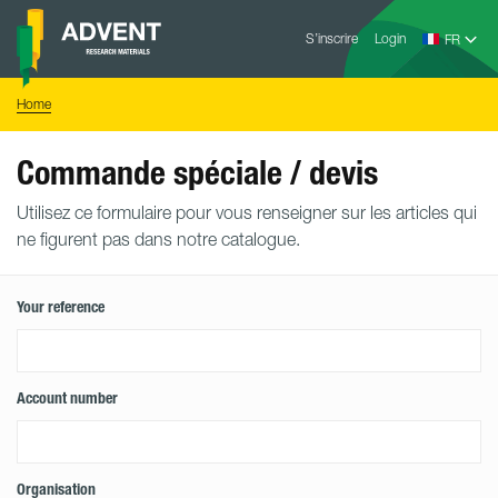
Skip
Advent
to
S’inscrire
Login
Research
Materials
content
Home
You
Home
are
here:
Commande spéciale / devis
Utilisez ce formulaire pour vous renseigner sur les articles qui
ne figurent pas dans notre catalogue.
Your reference
Account number
Organisation