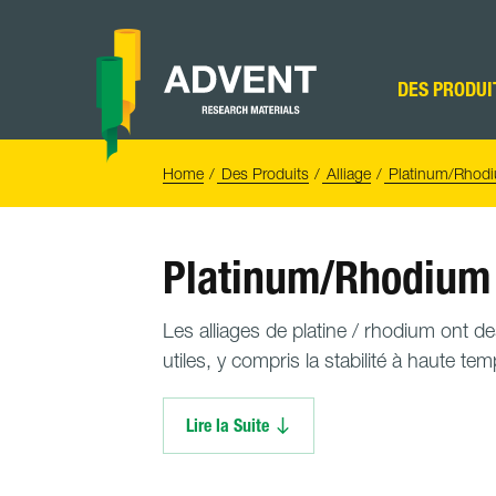
Skip
to
content
Advent
Research
DES PRODUI
Materials
Home
You
Home
Des Produits
Alliage
Platinum/Rhod
are
here:
Platinum/Rhodium
Les alliages de platine / rhodium ont de
utiles, y compris la stabilité à haute te
Lire la Suite