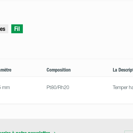
les
Fil
amètre
Composition
La Descrip
5 mm
Pt80/Rh20
Temper ha