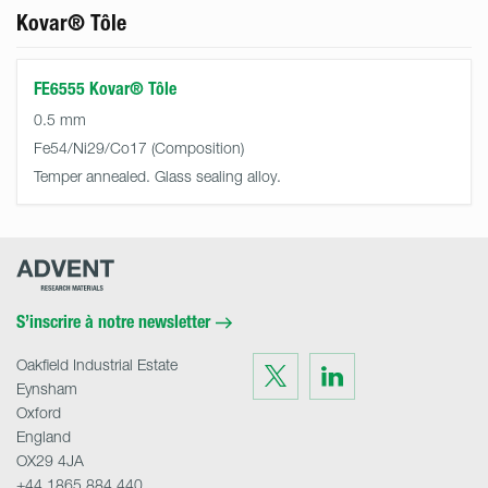
Kovar® Tôle
FE6555 Kovar® Tôle
0.5 mm
Fe54/Ni29/Co17
Temper annealed. Glass sealing alloy.
Advent
Research
Materials
Home
S’inscrire à notre newsletter
Oakfield Industrial Estate
Visit
Visit
us
us
Eynsham
on
on
Twitter
LinkedIn
Oxford
England
OX29 4JA
+44 1865 884 440