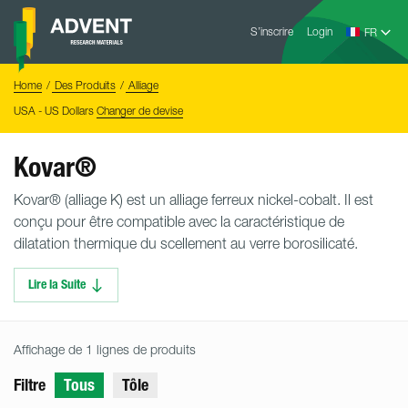
Skip
Advent
to
S’inscrire
Login
Research
Materials
content
Home
You
Home
Des Produits
Alliage
are
here:
USA - US Dollars
Changer de devise
Kovar®
Kovar® (alliage K) est un alliage ferreux nickel-cobalt. Il est
conçu pour être compatible avec la caractéristique de
dilatation thermique du scellement au verre borosilicaté.
Lire la Suite
Affichage de 1 lignes de produits
Filtre
Tous
Tôle