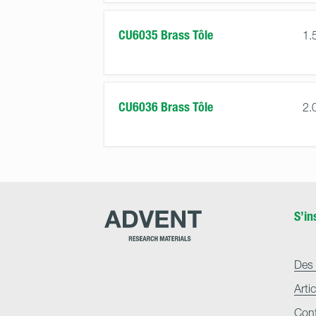
CU6035 Brass Tôle
1.
CU6036 Brass Tôle
2.
Advent
S’in
Research
Materials
Home
Des 
Arti
Con