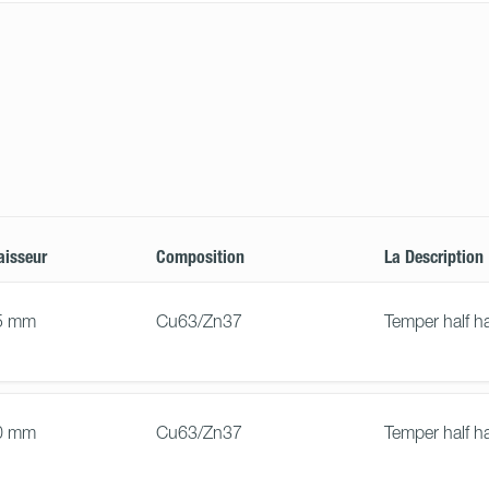
aisseur
Composition
La Description
5 mm
Cu63/Zn37
Temper half h
0 mm
Cu63/Zn37
Temper half h