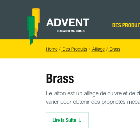
Skip
to
content
Advent
Research
DES PRODUI
Materials
Home
You
Home
Des Produits
Alliage
Brass
are
here:
Brass
Le laiton est un alliage de cuivre et de
varier pour obtenir des propriétés méca
Lire la Suite