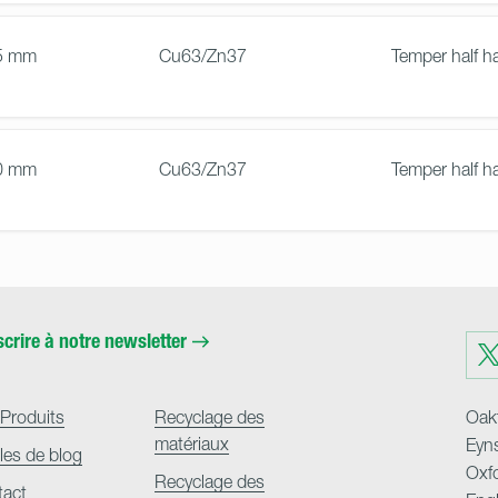
5 mm
Cu63/Zn37
Temper half h
0 mm
Cu63/Zn37
Temper half h
scrire à notre newsletter
Visit
us
on
Twit
Produits
Recyclage des
Oakf
matériaux
Eyn
cles de blog
Oxf
Recyclage des
tact