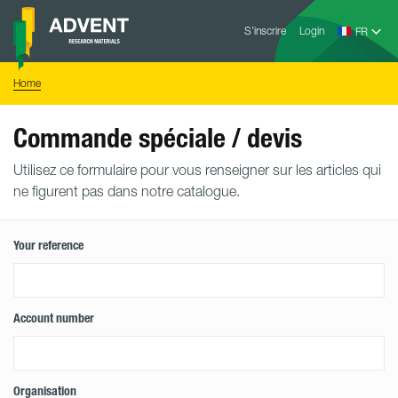
Skip
Advent
to
S’inscrire
Login
Research
Materials
content
Home
You
Home
are
here:
Commande spéciale / devis
Utilisez ce formulaire pour vous renseigner sur les articles qui
ne figurent pas dans notre catalogue.
Your reference
Account number
Organisation