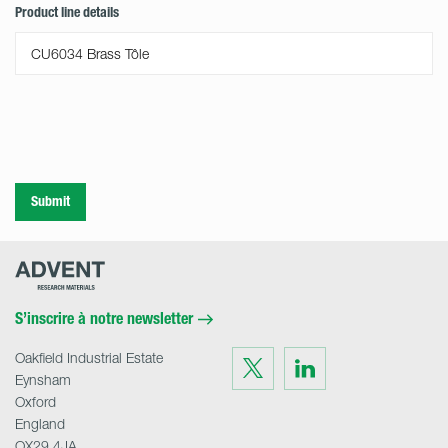
Product line details
Submit
Advent
Research
Materials
Home
S’inscrire à notre newsletter
Oakfield Industrial Estate
Visit
Visit
us
us
Eynsham
on
on
Twitter
LinkedIn
Oxford
England
OX29 4JA