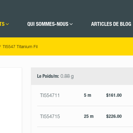
TS
QUI SOMMES-NOUS
ARTICLES DE BLOG
TI5547 Titanium Fil
Select
Size
&
Le Poids/m:
0.88 g
Quantity
5 m
$161.00
TI554711
25 m
$226.00
TI554715