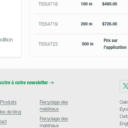
100 m
$480.00
TI554718
200 m
$726.00
TI554719
dition
Prix ​​sur
500 m
TI554723
l'application
scrire à notre newsletter
Visit
us
on
Twit
Produits
Recyclage des
Oakf
matériaux
Eyn
cles de blog
Oxf
Recyclage des
tact
Eng
matériaux