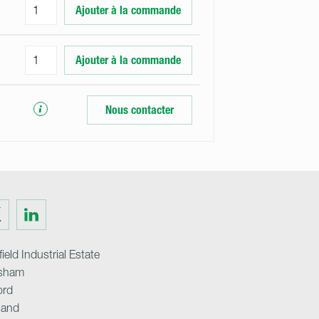
Ajouter à la commande
Ajouter à la commande
Nous contacter
Visit
us
on
ter
LinkedIn
ield Industrial Estate
sham
ord
land