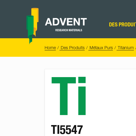
Skip
to
content
Advent
Research
DES PRODUI
Materials
Home
You
Home
Des Produits
Métaux Purs
Titanium
are
here:
Ti
TI5547