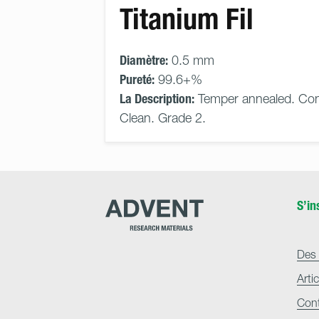
Titanium Fil
Diamètre:
0.5 mm
Pureté:
99.6+%
La Description:
Temper annealed. Con
Clean. Grade 2.
Advent
S’in
Research
Materials
Home
Des 
Arti
Con