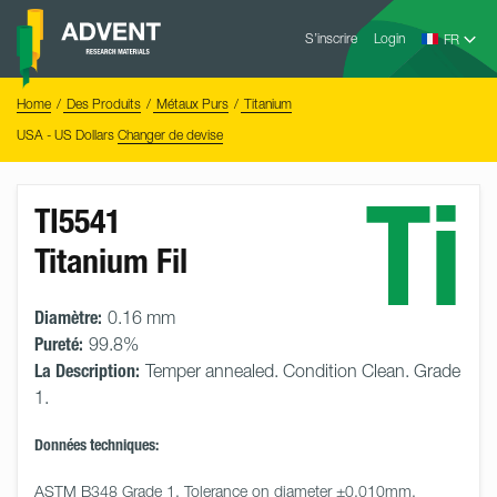
Skip
Advent
to
S’inscrire
Login
Research
Materials
content
Home
You
Home
Des Produits
Métaux Purs
Titanium
are
here:
USA - US Dollars
Changer de devise
Ti
TI5541
Titanium Fil
Diamètre:
0.16 mm
Pureté:
99.8%
La Description:
Temper annealed. Condition Clean. Grade
1.
Données techniques:
ASTM B348 Grade 1. Tolerance on diameter ±0.010mm. 