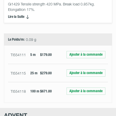
Gi1429 Tensile strength 420 MPa. Break load 0.857kg. 
Elongatiion 17%.
Lire la Suite
Select
Size
&
Quantity
Le Poids/m:
0.09 g
Ajouter à la commande
TI554111
5 m
$179.00
Ajouter à la commande
TI554115
25 m
$279.00
Ajouter à la commande
TI554118
100 m
$671.00
Advent