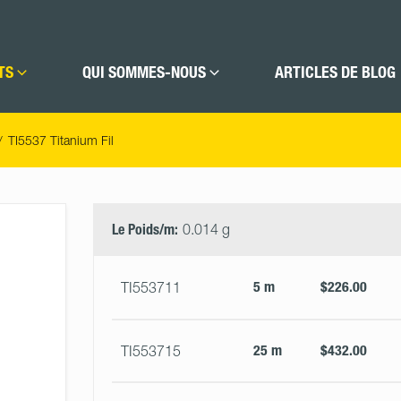
TS
QUI SOMMES-NOUS
ARTICLES DE BLOG
TI5537 Titanium Fil
Select
Size
&
Le Poids/m:
0.014 g
Quantity
5 m
$226.00
TI553711
25 m
$432.00
TI553715