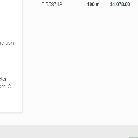
100 m
$1,078.00
TI553718
dition
ter 
pm: C 
. 