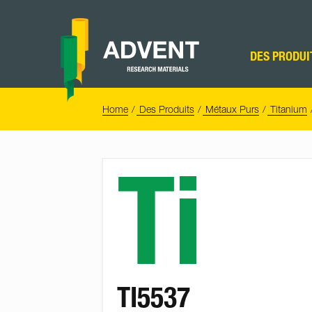
Skip
to
content
Advent
Research
DES PRODUI
Materials
Home
You
Home
Des Produits
Métaux Purs
Titanium
are
here:
Ti
TI5537