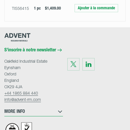
Ajouter à la commande
TI556415
1 pc
$1,409.00
Advent
Research
Materials
Home
S’inscrire à notre newsletter
Oakfield Industrial Estate
Visit
Visit
us
us
Eynsham
on
on
Twitter
LinkedIn
Oxford
England
OX29 4JA
+44 1865 884 440
info@advent-rm.com
MORE INFO