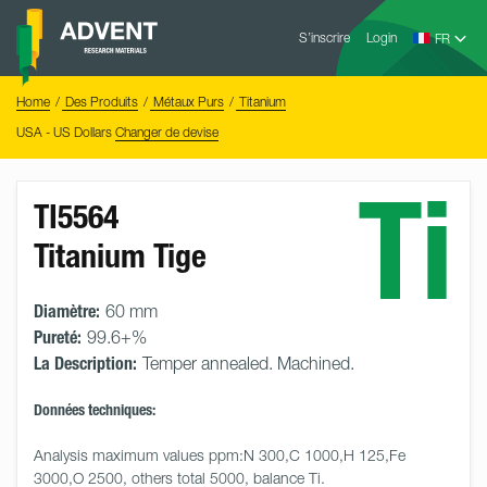
Skip
Advent
to
S’inscrire
Login
Research
Materials
content
Home
You
Home
Des Produits
Métaux Purs
Titanium
are
here:
USA - US Dollars
Changer de devise
Ti
TI5564
Titanium Tige
Diamètre:
60 mm
Pureté:
99.6+%
La Description:
Temper annealed. Machined.
Données techniques:
Analysis maximum values ppm:N 300,C 1000,H 125,Fe 
3000,O 2500, others total 5000, balance Ti.