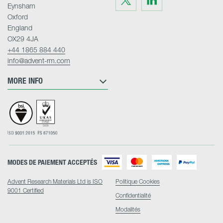
us
us
Eynsham
on
on
Twitter
LinkedIn
Oxford
England
OX29 4JA
+44 1865 884 440
info@advent-rm.com
MORE INFO
MODES DE PAIEMENT ACCEPTÉS
Advent Research Materials Ltd is ISO
Politique Cookies
9001 Certified
Confidentialité
Modalités