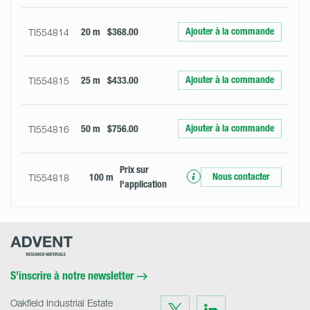
Ajouter à la commande
TI554814
20 m
$368.00
Ajouter à la commande
TI554815
25 m
$433.00
Ajouter à la commande
TI554816
50 m
$756.00
Prix ​​sur
Nous contacter
TI554818
100 m
l'application
Advent
Research
Materials
Home
S’inscrire à notre newsletter
Oakfield Industrial Estate
Visit
Visit