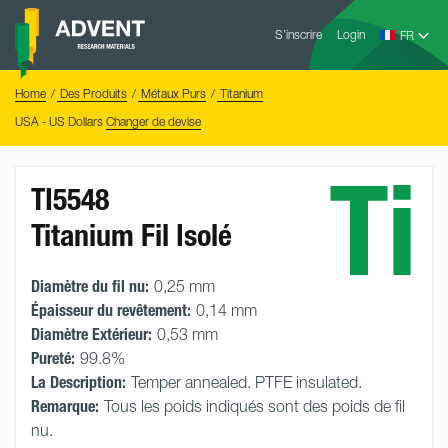
Skip
Advent
to
S’inscrire
Login
Research
Materials
content
Home
You
Home
Des Produits
Métaux Purs
Titanium
are
here:
USA - US Dollars
Changer de devise
Ti
TI5548
Titanium Fil Isolé
Diamètre du fil nu:
0,25 mm
Épaisseur du revêtement:
0,14 mm
Diamètre Extérieur:
0,53 mm
Pureté:
99.8%
La Description:
Temper annealed. PTFE insulated.
Remarque:
Tous les poids indiqués sont des poids de fil
nu.