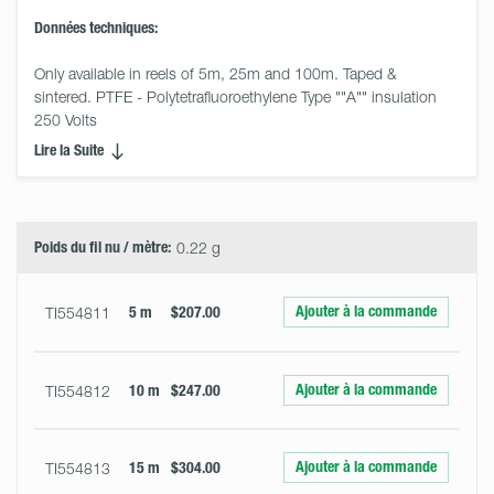
Données techniques:
Only available in reels of 5m, 25m and 100m. Taped & 
sintered. PTFE - Polytetrafluoroethylene Type ""A"" insulation 
250 Volts
Lire la Suite
Select
Size
&
Quantity
Poids du fil nu / mètre:
0.22 g
Ajouter à la commande
TI554811
5 m
$207.00
Ajouter à la commande
TI554812
10 m
$247.00
Ajouter à la commande
TI554813
15 m
$304.00