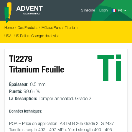
Skip
Advent
to
S’inscrire
Login
Research
Materials
content
Home
You
Home
Des Produits
Métaux Purs
Titanium
are
here:
USA - US Dollars
Changer de devise
Ti
TI2279
Titanium Feuille
Épaisseur:
0.5 mm
Pureté:
99.6+%
La Description:
Temper annealed. Grade 2.
Données techniques:
POA = Price on application. ASTM B 265 Grade 2. Gi2437 
Tensile strength 493 - 497 MPa. Yield strength 400 - 405 