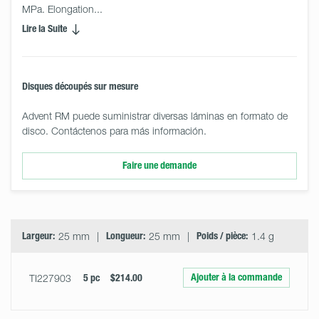
MPa. Elongation... 
Lire la Suite
Disques découpés sur mesure
Advent RM puede suministrar diversas láminas en formato de
disco. Contáctenos para más información.
Faire une demande
Select
Size
&
Quantity
Largeur:
25 mm
Longueur:
25 mm
Poids / pièce:
1.4 g
Ajouter à la commande
TI227903
5 pc
$214.00