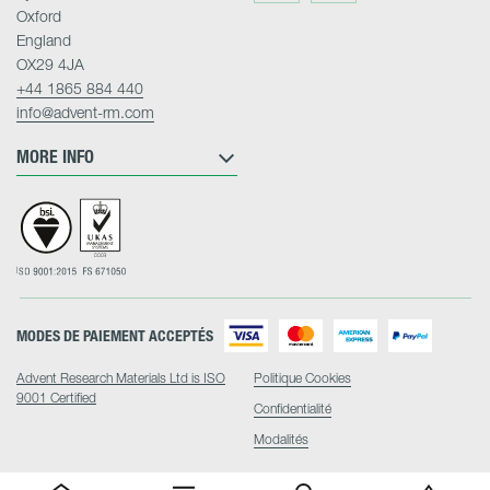
Twitter
LinkedIn
Oxford
England
OX29 4JA
+44 1865 884 440
info@advent-rm.com
MORE INFO
MODES DE PAIEMENT ACCEPTÉS
Advent Research Materials Ltd is ISO
Politique Cookies
9001 Certified
Confidentialité
Modalités