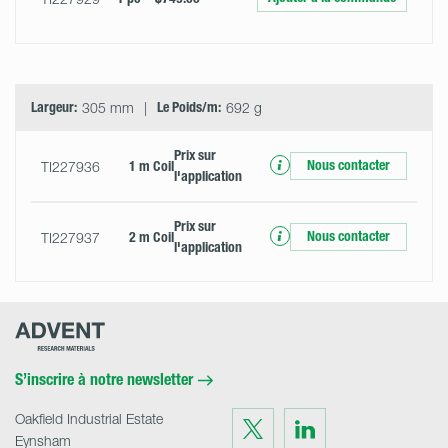
Largeur:
305 mm
Le Poids/m:
692 g
Prix ​​sur
Nous contacter
TI227936
1 m Coil
l'application
Prix ​​sur
Nous contacter
TI227937
2 m Coil
l'application
Advent
Research
Materials
Home
S’inscrire à notre newsletter
Oakfield Industrial Estate
Visit
Visit
us
us
Eynsham
on
on