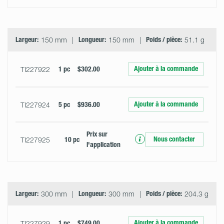
Largeur:
150 mm
Longueur:
150 mm
Poids / pièce:
51.1 g
Ajouter à la commande
TI227922
1 pc
$302.00
Ajouter à la commande
TI227924
5 pc
$936.00
Prix ​​sur
Nous contacter
TI227925
10 pc
l'application
Largeur:
300 mm
Longueur:
300 mm
Poids / pièce:
204.3 g
Ajouter à la commande
TI227929
1 pc
$749.00