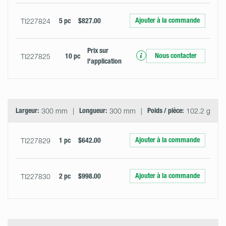
Ajouter à la commande
TI227824
5 pc
$827.00
Prix ​​sur
Nous contacter
TI227825
10 pc
l'application
Largeur:
300 mm
Longueur:
300 mm
Poids / pièce:
102.2 g
Ajouter à la commande
TI227829
1 pc
$642.00
Ajouter à la commande
TI227830
2 pc
$998.00