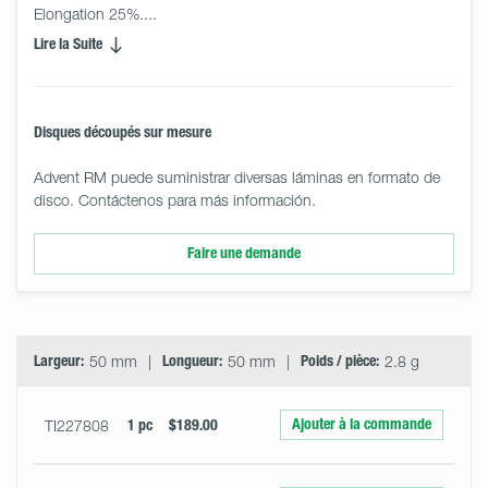
Elongation 25%.... 
Lire la Suite
Disques découpés sur mesure
Advent RM puede suministrar diversas láminas en formato de
disco. Contáctenos para más información.
Faire une demande
Select
Size
&
Quantity
Largeur:
50 mm
Longueur:
50 mm
Poids / pièce:
2.8 g
Ajouter à la commande
TI227808
1 pc
$189.00