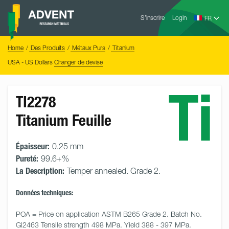
Skip
Advent
to
S’inscrire
Login
Research
Materials
content
Home
You
Home
Des Produits
Métaux Purs
Titanium
are
here:
USA - US Dollars
Changer de devise
Ti
TI2278
Titanium Feuille
Épaisseur:
0.25 mm
Pureté:
99.6+%
La Description:
Temper annealed. Grade 2.
Données techniques:
POA = Price on application ASTM B265 Grade 2. Batch No. 
Gi2463 Tensile strength 498 MPa. Yield 388 - 397 MPa. 