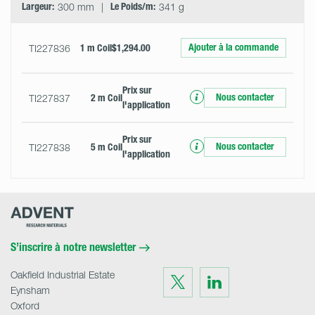
Largeur:
300 mm
Le Poids/m:
341 g
Ajouter à la commande
TI227836
1 m Coil
$1,294.00
Prix ​​sur
Nous contacter
TI227837
2 m Coil
l'application
Prix ​​sur
Nous contacter
TI227838
5 m Coil
l'application
Advent
Research
Materials
Home
S’inscrire à notre newsletter
Oakfield Industrial Estate
Visit
Visit
us
us
Eynsham
on
on
Twitter
LinkedIn
Oxford