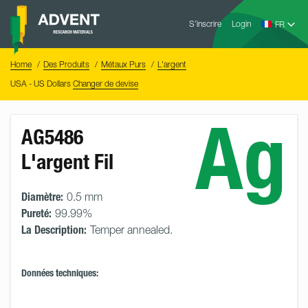
Skip
Advent
to
S’inscrire
Login
Research
Materials
content
Home
You
Home
Des Produits
Métaux Purs
L'argent
are
here:
USA - US Dollars
Changer de devise
Ag
AG5486
L'argent Fil
Diamètre:
0.5 mm
Pureté:
99.99%
La Description:
Temper annealed.
Données techniques: