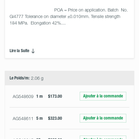
                                    POA = Price on application. Batch  No. 
Gi4777 Tolerance on diameter ±0.010mm. Tensile strength 
184 MPa.  Elongation 42%....

Lire la Suite
Select
Size
&
Quantity
Le Poids/m:
2.06 g
Ajouter à la commande
AG548609
1 m
$173.00
Ajouter à la commande
AG548611
5 m
$323.00