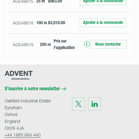
Ajouter à la commande
AG548615
25 m
$963.00
Ajouter à la commande
AG548618
100 m
$3,010.00
Prix ​​sur
Nous contacter
AG548619
200 m
l'application
Advent
Research
Materials
Home
S’inscrire à notre newsletter
Oakfield Industrial Estate
Visit
Visit
us
us
Eynsham
on
on
Twitter
LinkedIn
Oxford
England
OX29 4JA
+44 1865 884 440