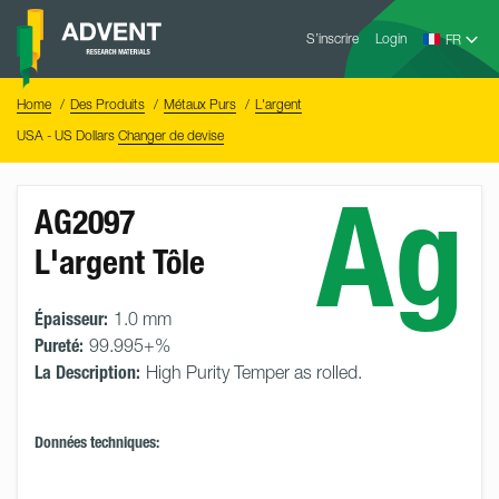
Skip
Advent
to
S’inscrire
Login
Research
Materials
content
Home
You
Home
Des Produits
Métaux Purs
L'argent
are
here:
USA - US Dollars
Changer de devise
Ag
AG2097
L'argent Tôle
Épaisseur:
1.0 mm
Pureté:
99.995+%
La Description:
High Purity Temper as rolled.
Données techniques: