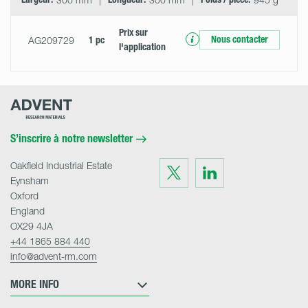
Prix ​​sur
Nous contacter
AG209729
1 pc
l'application
Advent
Research
Materials
Home
S’inscrire à notre newsletter
Oakfield Industrial Estate
Visit
Visit
us
us
Eynsham
on
on
Twitter
LinkedIn
Oxford
England
OX29 4JA
+44 1865 884 440
info@advent-rm.com
MORE INFO