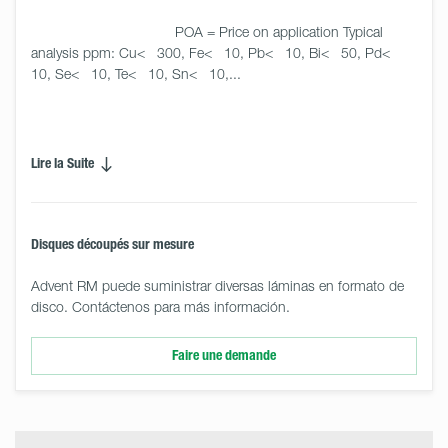
                                    POA = Price on application Typical 
analysis ppm: Cu<   300, Fe<   10, Pb<   10, Bi<   50, Pd<   
10, Se<   10, Te<   10, Sn<   10,...

Lire la Suite
Disques découpés sur mesure
Advent RM puede suministrar diversas láminas en formato de
disco. Contáctenos para más información.
Faire une demande
Select
Size
&
Quantity