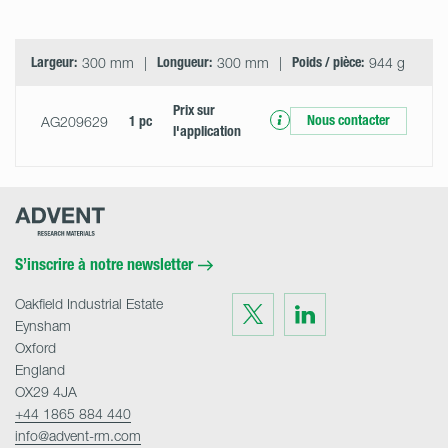
Largeur:
300 mm
Longueur:
300 mm
Poids / pièce:
944 g
Prix ​​sur
Nous contacter
AG209629
1 pc
l'application
Advent
Research
Materials
Home
S’inscrire à notre newsletter
Oakfield Industrial Estate
Visit
Visit
us
us
Eynsham
on
on
Twitter
LinkedIn
Oxford
England
OX29 4JA
+44 1865 884 440
info@advent-rm.com