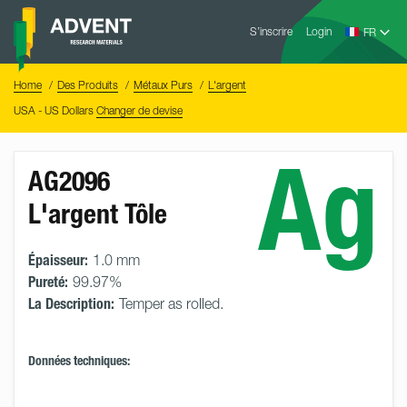
Skip
Advent
to
S’inscrire
Login
Research
Materials
content
Home
You
Home
Des Produits
Métaux Purs
L'argent
are
here:
USA - US Dollars
Changer de devise
Ag
AG2096
L'argent Tôle
Épaisseur:
1.0 mm
Pureté:
99.97%
La Description:
Temper as rolled.
Données techniques: