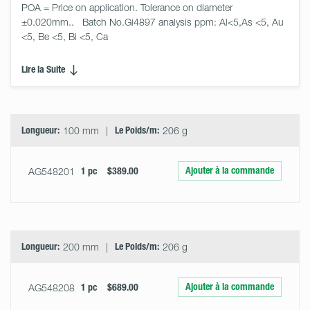
POA = Price on application. Tolerance on diameter 
±0.020mm..   Batch No.Gi4897 analysis ppm: Al<5,As <5, Au 
<5, Be <5, Bi <5, Ca
Lire la Suite
Select
Size
&
Quantity
Longueur:
100 mm
Le Poids/m:
206 g
Ajouter à la commande
AG548201
1 pc
$389.00
Longueur:
200 mm
Le Poids/m:
206 g
Ajouter à la commande
AG548208
1 pc
$689.00