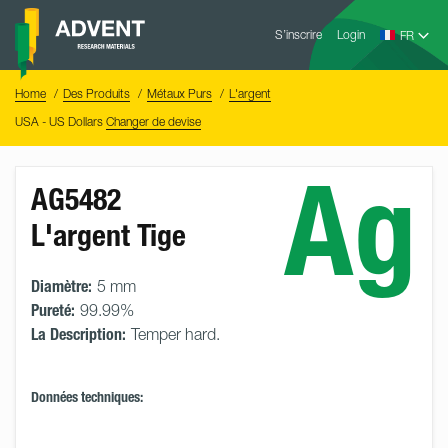
Skip
Advent
to
S’inscrire
Login
Research
Materials
content
Home
You
Home
Des Produits
Métaux Purs
L'argent
are
here:
USA - US Dollars
Changer de devise
Ag
AG5482
L'argent Tige
Diamètre:
5 mm
Pureté:
99.99%
La Description:
Temper hard.
Données techniques: