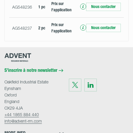
Prix ​​sur
Nous contacter
AG548236
1 pc
l'application
Prix ​​sur
Nous contacter
AG548237
2 pc
l'application
Advent
Research
Materials
Home
S’inscrire à notre newsletter
Oakfield Industrial Estate
Visit
Visit
us
us
Eynsham
on
on
Twitter
LinkedIn
Oxford
England
OX29 4JA
+44 1865 884 440
info@advent-rm.com