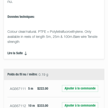
nu.
Données techniques:
Colour clear/natural. PTFE = Polytetrafluoroethylene. Only 
available in reels of length 5m, 25m & 100m.Bare wire Tensile 
strength
Lire la Suite
Select
Size
&
Quantity
Poids du fil nu / mètre:
0.19 g
Ajouter à la commande
AG567111
5 m
$222.00
Ajouter à la commande
AG567112
10 m
$333.00