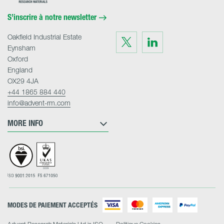
Materials
Home
S’inscrire à notre newsletter
Oakfield Industrial Estate
Visit
Visit
us
us
Eynsham
on
on
Twitter
LinkedIn
Oxford
England
OX29 4JA
+44 1865 884 440
info@advent-rm.com
MORE INFO
MODES DE PAIEMENT ACCEPTÉS