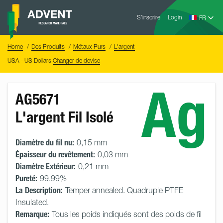
Skip
Advent
to
S’inscrire
Login
Research
Materials
content
Home
You
Home
Des Produits
Métaux Purs
L'argent
are
here:
USA - US Dollars
Changer de devise
Ag
AG5671
L'argent Fil Isolé
Diamètre du fil nu:
0,15 mm
Épaisseur du revêtement:
0,03 mm
Diamètre Extérieur:
0,21 mm
Pureté:
99.99%
La Description:
Temper annealed. Quadruple PTFE
Insulated.
Remarque:
Tous les poids indiqués sont des poids de fil