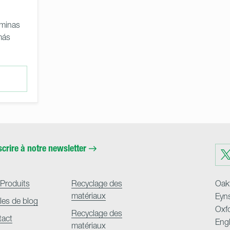
áminas
más
scrire à notre newsletter
Visit
us
on
Twit
Produits
Recyclage des
Oakf
matériaux
Eyn
cles de blog
Oxf
Recyclage des
tact
Eng
matériaux