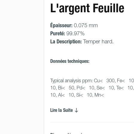
L'argent Feuille
Épaisseur:
0.075 mm
Pureté:
99.97%
La Description:
Temper hard.
Données techniques:
Typical analysis ppm: Cu<   300, Fe<   10
10, Bi<   50, Pd<   10, Se<   10, Te<   10,
10, Al<   10, Si<   10, Mn<
Lire la Suite