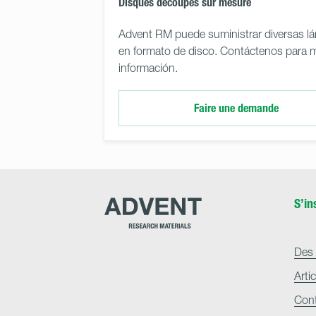
Disques découpés sur mesure
Advent RM puede suministrar diversas l
en formato de disco. Contáctenos para 
información.
Faire une demande
Advent
S’in
Research
Materials
Home
Des 
Arti
Con