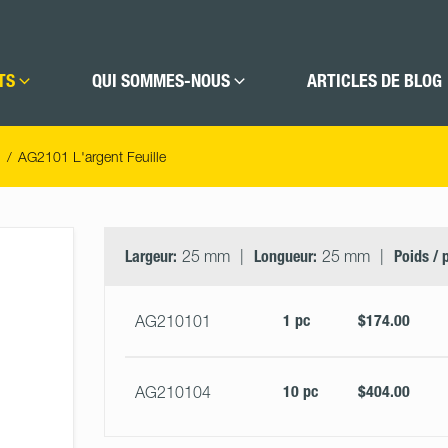
TS
QUI SOMMES-NOUS
ARTICLES DE BLOG
AG2101 L'argent Feuille
Select
Size
&
Largeur:
25 mm
Longueur:
25 mm
Poids / 
Quantity
1 pc
$174.00
AG210101
10 pc
$404.00
AG210104