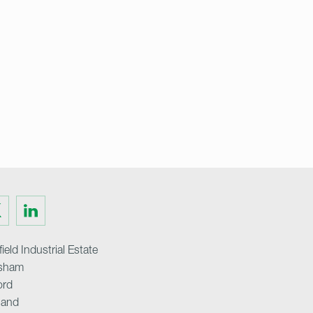
Visit
us
on
ter
LinkedIn
ield Industrial Estate
sham
ord
land