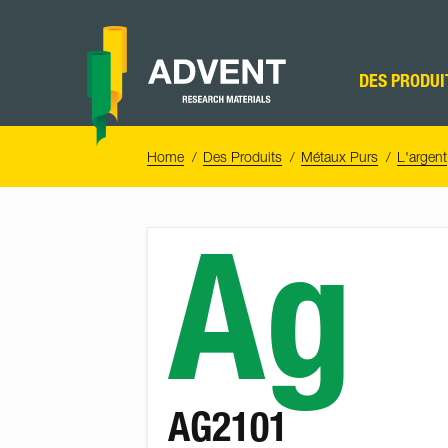
Skip
to
content
Advent
Research
DES PRODUI
Materials
Home
You
Home
Des Produits
Métaux Purs
L'argent
are
here:
Ag
AG2101