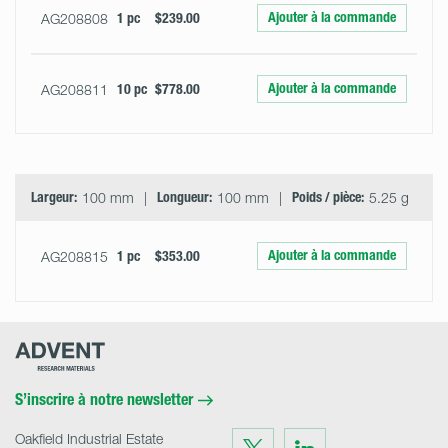
Ajouter à la commande
AG208808
1 pc
$239.00
Ajouter à la commande
AG208811
10 pc
$778.00
Largeur:
100 mm
Longueur:
100 mm
Poids / pièce:
5.25 g
Ajouter à la commande
AG208815
1 pc
$353.00
Advent
Research
Materials
Home
S’inscrire à notre newsletter
Oakfield Industrial Estate
Visit
Visit