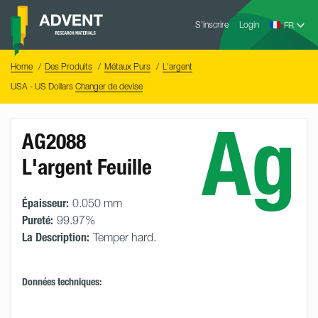
Skip
Advent
to
S’inscrire
Login
Research
Materials
content
Home
You
Home
Des Produits
Métaux Purs
L'argent
are
here:
USA - US Dollars
Changer de devise
Ag
AG2088
L'argent Feuille
Épaisseur:
0.050 mm
Pureté:
99.97%
La Description:
Temper hard.
Données techniques: