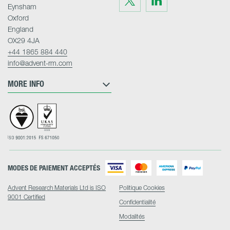
us
us
Eynsham
on
on
Twitter
LinkedIn
Oxford
England
OX29 4JA
+44 1865 884 440
info@advent-rm.com
MORE INFO
MODES DE PAIEMENT ACCEPTÉS
Advent Research Materials Ltd is ISO
Politique Cookies
9001 Certified
Confidentialité
Modalités