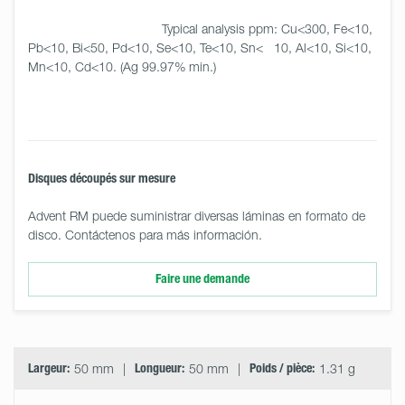
                                     Typical analysis ppm: Cu<300, Fe<10, 
Pb<10, Bi<50, Pd<10, Se<10, Te<10, Sn<   10, Al<10, Si<10, 
Mn<10, Cd<10. (Ag 99.97% min.)

Disques découpés sur mesure
Advent RM puede suministrar diversas láminas en formato de
disco. Contáctenos para más información.
Faire une demande
Select
Size
&
Quantity
Largeur:
50 mm
Longueur:
50 mm
Poids / pièce:
1.31 g