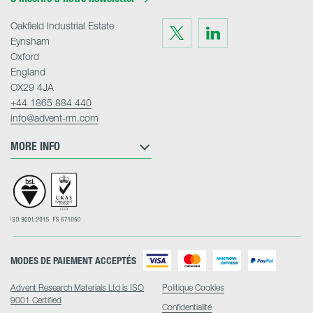
Oakfield Industrial Estate
Visit
Visit
us
us
Eynsham
on
on
Twitter
LinkedIn
Oxford
England
OX29 4JA
+44 1865 884 440
info@advent-rm.com
MORE INFO
MODES DE PAIEMENT ACCEPTÉS
Advent Research Materials Ltd is ISO
Politique Cookies
9001 Certified
Confidentialité