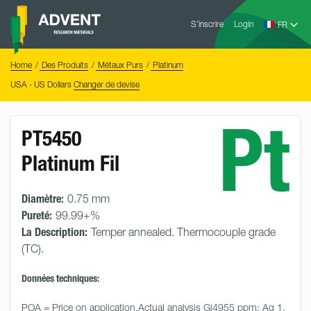
Skip
Advent
to
S’inscrire
Login
Research
Materials
content
Home
You
Home
Des Produits
Métaux Purs
Platinum
are
here:
USA - US Dollars
Changer de devise
Pt
PT5450
Platinum Fil
Diamètre:
0.75 mm
Pureté:
99.99+%
La Description:
Temper annealed. Thermocouple grade
(TC).
Données techniques:
POA = Price on application.Actual analysis Gi4955 ppm: Ag 1, 