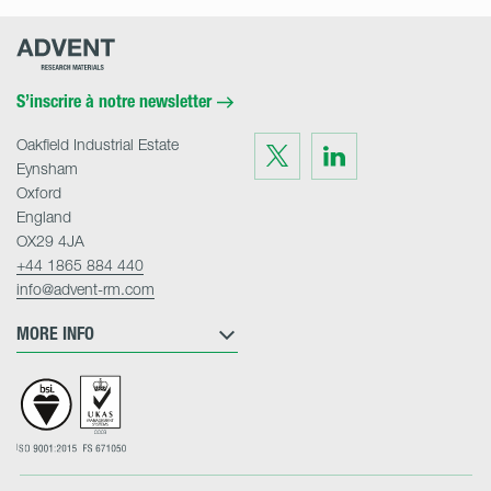
Advent
Research
Materials
Home
S’inscrire à notre newsletter
Oakfield Industrial Estate
Visit
Visit
us
us
Eynsham
on
on
Twitter
LinkedIn
Oxford
England
OX29 4JA
+44 1865 884 440
info@advent-rm.com
MORE INFO