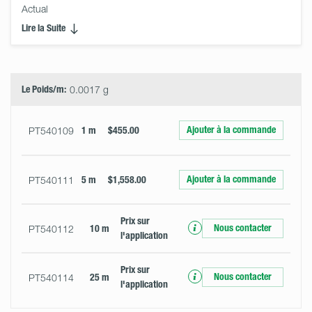
Actual
Lire la Suite
Select
Size
&
Quantity
Le Poids/m:
0.0017 g
Ajouter à la commande
PT540109
1 m
$455.00
Ajouter à la commande
PT540111
5 m
$1,558.00
Prix ​​sur
Nous contacter
PT540112
10 m
l'application
Prix ​​sur
Nous contacter
PT540114
25 m
l'application