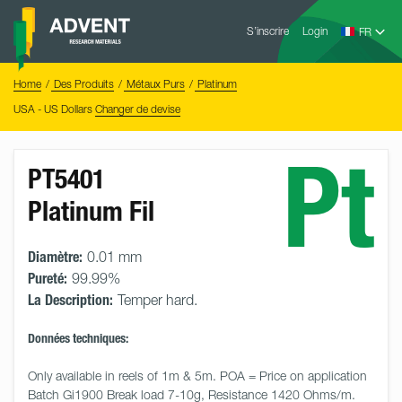
Skip
Advent
to
S’inscrire
Login
Research
Materials
content
Home
You
Home
Des Produits
Métaux Purs
Platinum
are
here:
USA - US Dollars
Changer de devise
Pt
PT5401
Platinum Fil
Diamètre:
0.01 mm
Pureté:
99.99%
La Description:
Temper hard.
Données techniques:
Only available in reels of 1m & 5m. POA = Price on application 
Batch Gi1900 Break load 7-10g, Resistance 1420 Ohms/m. 