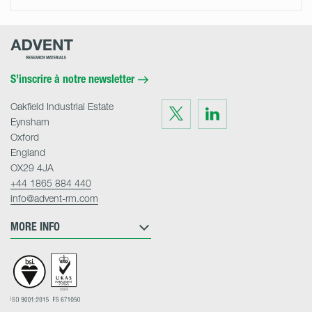
Advent
Research
Materials
Home
S’inscrire à notre newsletter
Oakfield Industrial Estate
Visit
Visit
us
us
Eynsham
on
on
Twitter
LinkedIn
Oxford
England
OX29 4JA
+44 1865 884 440
info@advent-rm.com
MORE INFO