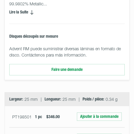
99.9802% Metallic... 
Lire la Suite
Disques découpés sur mesure
Advent RM puede suministrar diversas láminas en formato de
disco. Contáctenos para más información.
Faire une demande
Select
Size
&
Quantity
Largeur:
25 mm
Longueur:
25 mm
Poids / pièce:
0.34 g
Ajouter à la commande
PT198501
1 pc
$346.00