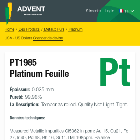
Skip
Advent
to
S’inscrire
Login
Research
Materials
content
Home
You
Home
Des Produits
Métaux Purs
Platinum
are
here:
USA - US Dollars
Changer de devise
Pt
PT1985
Platinum Feuille
Épaisseur:
0.025 mm
Pureté:
99.98%
La Description:
Temper as rolled. Quality Not Light-Tight.
Données techniques:
Measured Metallic impurities Gi5362 in ppm: Au 15, Cu21, Fe 
27, Ir 40, Pd 68, Rh 16, Si 11.TMI 198ppm. Balance 