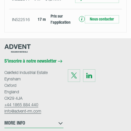
Prix ​​sur
Nous contacter
IN522516
17 m
l'application
Advent
Research
Materials
Home
S’inscrire à notre newsletter
Oakfield Industrial Estate
Visit
Visit
us
us
Eynsham
on
on
Twitter
LinkedIn
Oxford
England
OX29 4JA
+44 1865 884 440
info@advent-rm.com
MORE INFO