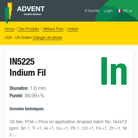
Skip
Advent
to
S’inscrire
Login
Research
Materials
content
Home
You
Home
Des Produits
Métaux Purs
Indium
are
here:
USA - US Dollars
Changer de devise
In
IN5225
Indium Fil
Diamètre:
1.6 mm
Pureté:
99.99+%
Données techniques:
Oil free. POA = Price on application Analysis batch No. Gi4479 
ppm: Sn 1, Tl <1, Al <1, Cu <1, Pb 1, Cd <1, Fe <1, Zn <1, Ni 
2.... 