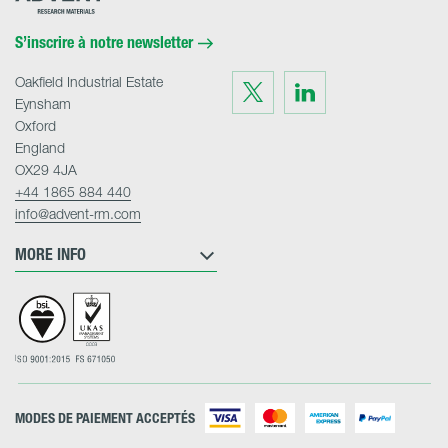
Materials
Home
S’inscrire à notre newsletter
Oakfield Industrial Estate
Visit
Visit
us
us
Eynsham
on
on
Twitter
LinkedIn
Oxford
England
OX29 4JA
+44 1865 884 440
info@advent-rm.com
MORE INFO
MODES DE PAIEMENT ACCEPTÉS