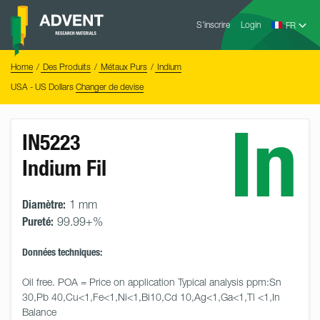
Skip
Advent
to
S’inscrire
Login
Research
Materials
content
Home
You
Home
Des Produits
Métaux Purs
Indium
are
here:
USA - US Dollars
Changer de devise
In
IN5223
Indium Fil
Diamètre:
1 mm
Pureté:
99.99+%
Données techniques:
Oil free. POA = Price on application Typical analysis ppm:Sn 
30,Pb 40,Cu<1,Fe<1,Ni<1,Bi10,Cd 10,Ag<1,Ga<1,Tl <1,In 
Balance