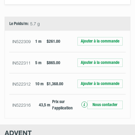
Select
Size
&
Quantity
Le Poids/m:
5.7 g
Ajouter à la commande
IN522309
1 m
$261.00
Ajouter à la commande
IN522311
5 m
$865.00
Ajouter à la commande
IN522312
10 m
$1,368.00
Prix ​​sur
Nous contacter
IN522316
43,5 m
l'application
Advent
Research